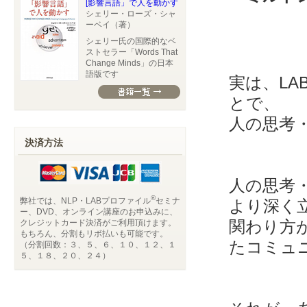
[影響言語」で人を動かす
シェリー・ローズ・シャ
ーベイ（著）
シェリー氏の国際的なベ
ストセラー「Words That
Change Minds」の日本
語版です
実は、LA
とで、
人の思考
決済方法
人の思考
®
弊社では、NLP・LABプロファイル
セミナ
より深く
ー、DVD、オンライン講座のお申込みに、
クレジットカード決済がご利用頂けます。
関わり方
もちろん、分割もリボ払いも可能です。
たコミュ
（分割回数：３、５、６、１０、１２、１
５、１８、２０、２４）