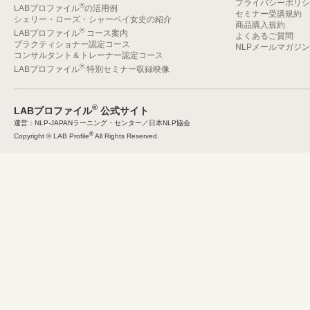
プライバシーポリシ
®
LABプロファイル
の活用例
セミナー受講規約
シェリー・ローズ・シャーベイ女史の紹介
商品購入規約
®
LABプロファイル
コース案内
よくあるご質問
プラクティショナー認定コース
NLPメールマガジ
コンサルタント＆トレーナー認定コース
®
LABプロファイル
特別セミナー収録映像
®
LABプロファイル
公式サイト
運営：NLP-JAPANラーニング・センター／日本NLP協会
®
Copyright © LAB Profile
All Rights Reserved.