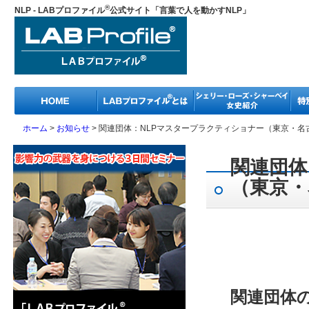
®
NLP - LABプロファイル
公式サイト「言葉で人を動かすNLP」
ホーム
>
お知らせ
>
関連団体：NLPマスタープラクティショナー（東京・名
関連団体
（東京・
関連団体の