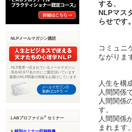
する、
NLPマ
らせです
NLPメールマガジン購読
コミュニ
ながりま
NLP業界一読まれているメールマガジン
現在40,977名の方にご愛読頂いています
最新のNLP関連の情報をお届けしています
人生を構
人間関係
人間関係
す。
®
人間関係
LABプロファイル
セミナー
まれます
特別セミナー収録映像